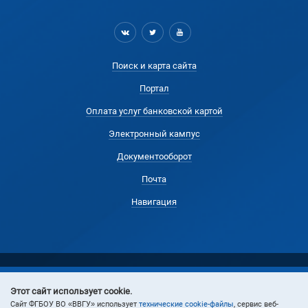
Поиск и карта сайта
Портал
Оплата услуг банковской картой
Электронный кампус
Документооборот
Почта
Навигация
Этот сайт использует cookie.
© 2022 Владивостокский государственный университет
Cайт ФГБОУ ВО «ВВГУ» использует
технические cookie-файлы
, сервис веб-